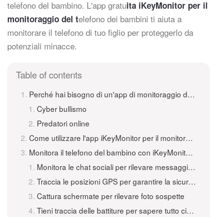
telefono del bambino. L'app gratu
ita iKeyMonitor per il
elefono dei bambini ti aiuta a
monitoraggio del t
monitorare il telefono di tuo figlio per proteggerlo da
potenziali minacce.
Table of contents
Perché hai bisogno di un'app di monitoraggio del telefono per bambini?
Cyber bullismo
Predatori online
Come utilizzare l'app iKeyMonitor per il monitoraggio del telefono dei bambini?
Monitora il telefono del bambino con iKeyMonitor Child Phone Tracker
Monitora le chat sociali per rilevare messaggi sospetti
Traccia le posizioni GPS per garantire la sicurezza del tuo bambino
Cattura schermate per rilevare foto sospette
Tieni traccia delle battiture per sapere tutto ciò che è stato digitato