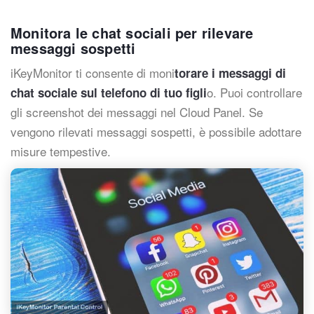
Monitora le chat sociali per rilevare
messaggi sospetti
iKeyMonitor ti consente di moni
torare i messaggi di
o. Puoi controllare
chat sociale sul telefono di tuo figli
gli screenshot dei messaggi nel Cloud Panel. Se
vengono rilevati messaggi sospetti, è possibile adottare
misure tempestive.