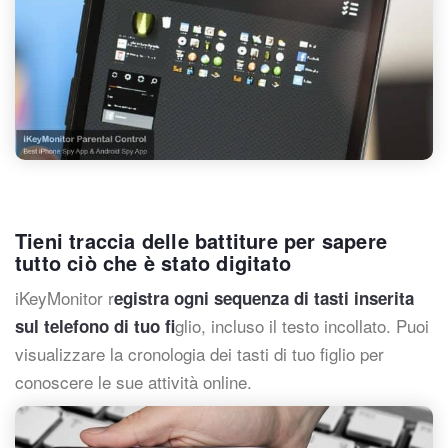
Tieni traccia delle battiture per sapere
tutto ciò che è stato digitato
iKeyMonitor r
egistra ogni sequenza di tasti inserita
glio, incluso il testo incollato. Puoi
sul telefono di tuo fi
visualizzare la cronologia dei tasti di tuo figlio per
conoscere le sue attività online.