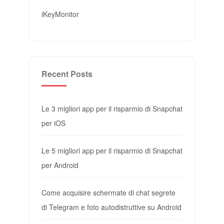
iKeyMonitor
Recent Posts
Le 3 migliori app per il risparmio di Snapchat
per iOS
Le 5 migliori app per il risparmio di Snapchat
per Android
Come acquisire schermate di chat segrete
di Telegram e foto autodistruttive su Android