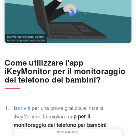
Come utilizzare l'app
iKeyMonitor per il monitoraggio
del telefono dei bambini?
Iscriviti
per una prova gratuita e installa
iKeyMonitor, la migliore ap
p per il
i.
monitoraggio del telefono per bambin