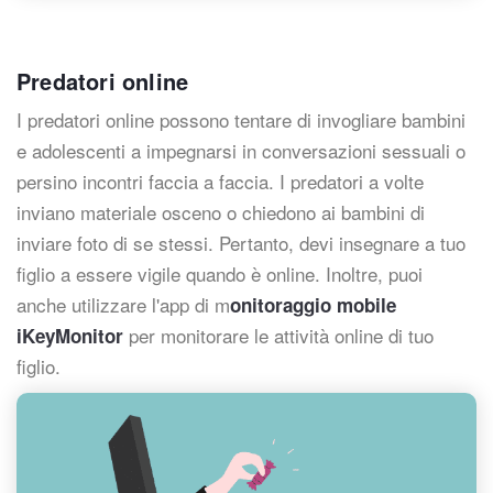
Predatori online
I predatori online possono tentare di invogliare bambini
e adolescenti a impegnarsi in conversazioni sessuali o
persino incontri faccia a faccia. I predatori a volte
inviano materiale osceno o chiedono ai bambini di
inviare foto di se stessi. Pertanto, devi insegnare a tuo
figlio a essere vigile quando è online. Inoltre, puoi
anche utilizzare l'app di m
onitoraggio mobile
per monitorare le attività online di tuo
iKeyMonitor
figlio.