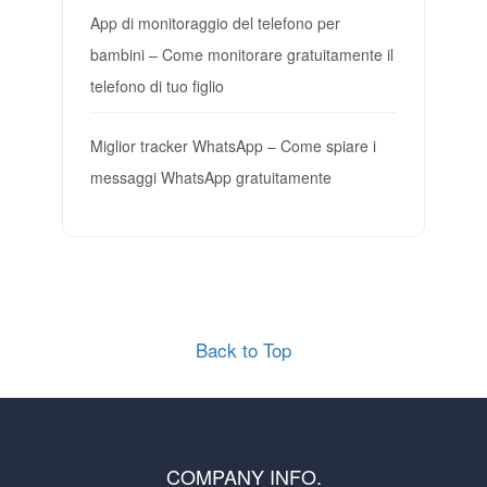
App di monitoraggio del telefono per
bambini – Come monitorare gratuitamente il
telefono di tuo figlio
Miglior tracker WhatsApp – Come spiare i
messaggi WhatsApp gratuitamente
Back to Top
COMPANY INFO.