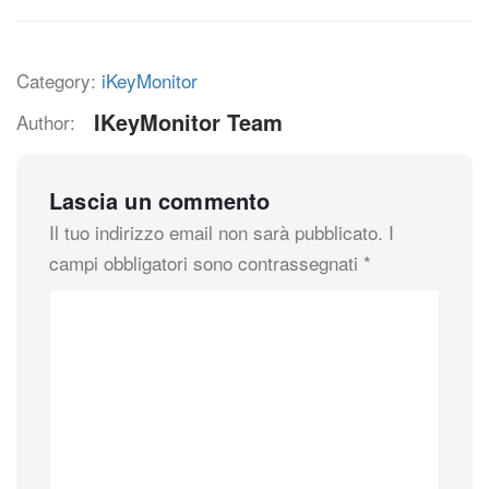
Category:
iKeyMonitor
IKeyMonitor Team
Author:
Lascia un commento
Il tuo indirizzo email non sarà pubblicato.
I
campi obbligatori sono contrassegnati
*