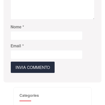
Nome
*
Email
*
Categories