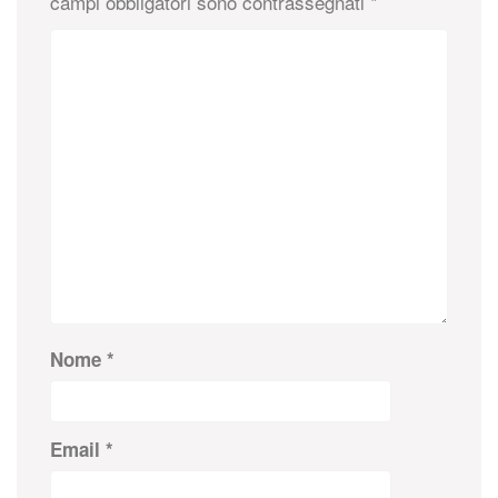
campi obbligatori sono contrassegnati
*
Nome
*
Email
*