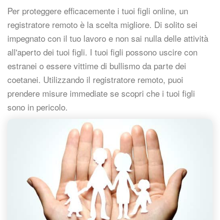
Per proteggere efficacemente i tuoi figli online, un
registratore remoto è la scelta migliore. Di solito sei
impegnato con il tuo lavoro e non sai nulla delle attività
all'aperto dei tuoi figli. I tuoi figli possono uscire con
estranei o essere vittime di bullismo da parte dei
coetanei. Utilizzando il registratore remoto, puoi
prendere misure immediate se scopri che i tuoi figli
sono in pericolo.