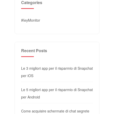
Categories
iKeyMonitor
Recent Posts
Le 3 migliori app per il risparmio di Snapchat
per iOS
Le 5 migliori app per il risparmio di Snapchat
per Android
Come acquisire schermate di chat segrete