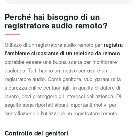
Perché hai bisogno di un
registratore audio remoto?
Utilizzo di un registratore audio remoto per
registra
l'ambiente circostante di un telefono da remoto
potrebbe essere una buona scelta per monitorare
qualcuno. Tutti hanno un motivo per usare un
registratore audio. Come genitore, vuoi garantire la
sicurezza online dei tuoi figli. In qualità di datore di
lavoro, devi proteggere gli interessi dell'azienda. Di
seguito sono riportati alcuni importanti motivi per
l'installazione e l'utilizzo di un registratore remoto.
Controllo dei genitori