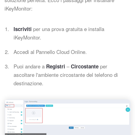
iKeyMonitor:
per una prova gratuita e installa
Iscriviti
iKeyMonitor.
Accedi al Pannello Cloud Online.
Puoi andare a
–
per
Registri
Circostante
ascoltare l'ambiente circostante del telefono di
destinazione.