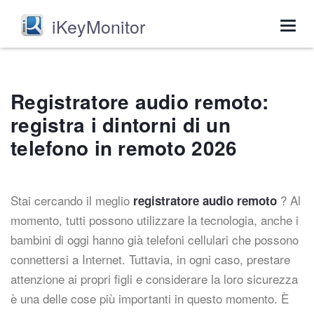
iKeyMonitor
Togg
navig
Registratore audio remoto:
registra i dintorni di un
telefono in remoto 2026
Stai cercando il meglio
? Al
registratore audio remoto
momento, tutti possono utilizzare la tecnologia, anche i
bambini di oggi hanno già telefoni cellulari che possono
connettersi a Internet. Tuttavia, in ogni caso, prestare
attenzione ai propri figli e considerare la loro sicurezza
è una delle cose più importanti in questo momento. È