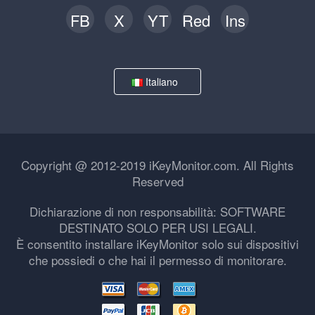
FB
X
YT
Red
Ins
Italiano
Copyright @ 2012-2019 iKeyMonitor.com. All Rights
Reserved
Dichiarazione di non responsabilità: SOFTWARE
DESTINATO SOLO PER USI LEGALI.
È consentito installare iKeyMonitor solo sui dispositivi
che possiedi o che hai il permesso di monitorare.