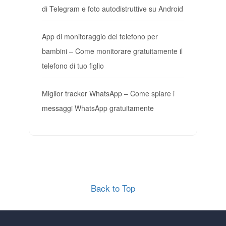
di Telegram e foto autodistruttive su Android
App di monitoraggio del telefono per
bambini – Come monitorare gratuitamente il
telefono di tuo figlio
Miglior tracker WhatsApp – Come spiare i
messaggi WhatsApp gratuitamente
Back to Top