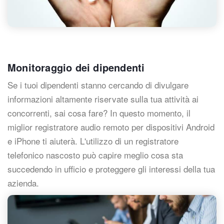
Monitoraggio dei dipendenti
Se i tuoi dipendenti stanno cercando di divulgare
informazioni altamente riservate sulla tua attività ai
concorrenti, sai cosa fare? In questo momento, il
miglior registratore audio remoto per dispositivi Android
e iPhone ti aiuterà. L'utilizzo di un registratore
telefonico nascosto può capire meglio cosa sta
succedendo in ufficio e proteggere gli interessi della tua
azienda.