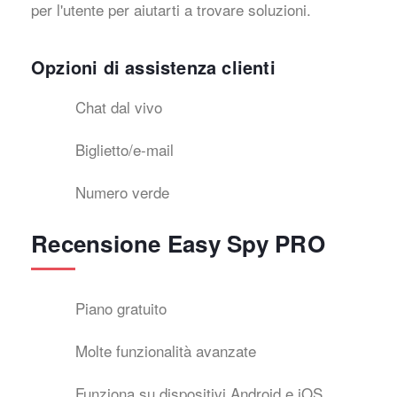
per l'utente per aiutarti a trovare soluzioni.
Opzioni di assistenza clienti
Chat dal vivo
Biglietto/e-mail
Numero verde
Recensione Easy Spy PRO
Piano gratuito
Molte funzionalità avanzate
Funziona su dispositivi Android e iOS