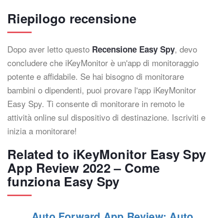
Riepilogo recensione
Dopo aver letto questo
, devo
Recensione Easy Spy
concludere che iKeyMonitor è un'app di monitoraggio
potente e affidabile. Se hai bisogno di monitorare
bambini o dipendenti, puoi provare l'app iKeyMonitor
Easy Spy. Ti consente di monitorare in remoto le
attività online sul dispositivo di destinazione. Iscriviti e
inizia a monitorare!
Related to iKeyMonitor Easy Spy
App Review 2022 – Come
funziona Easy Spy
Auto Forward App Review: Auto