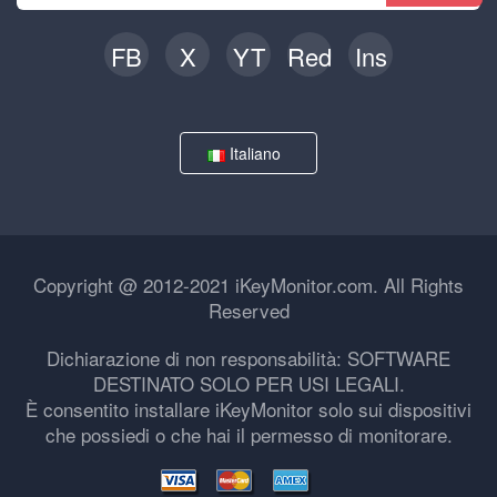
FB
X
YT
Red
Ins
Italiano
Copyright @ 2012-2021 iKeyMonitor.com. All Rights
Reserved
Dichiarazione di non responsabilità: SOFTWARE
DESTINATO SOLO PER USI LEGALI.
È consentito installare iKeyMonitor solo sui dispositivi
che possiedi o che hai il permesso di monitorare.