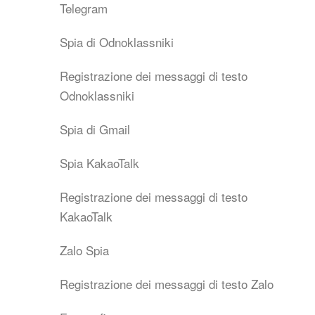
Telegram
Spia di Odnoklassniki
Registrazione dei messaggi di testo
Odnoklassniki
Spia di Gmail
Spia KakaoTalk
Registrazione dei messaggi di testo
KakaoTalk
Zalo Spia
Registrazione dei messaggi di testo Zalo