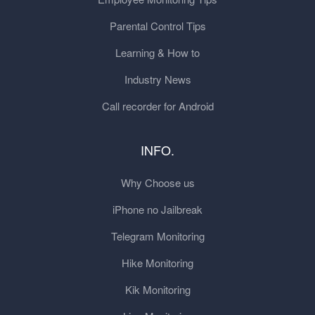
Parental Control Tips
Learning & How to
Industry News
Call recorder for Android
INFO.
Why Choose us
iPhone no Jailbreak
Telegram Monitoring
Hike Monitoring
Kik Monitoring