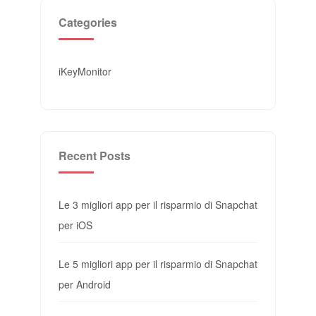
Categories
iKeyMonitor
Recent Posts
Le 3 migliori app per il risparmio di Snapchat
per iOS
Le 5 migliori app per il risparmio di Snapchat
per Android