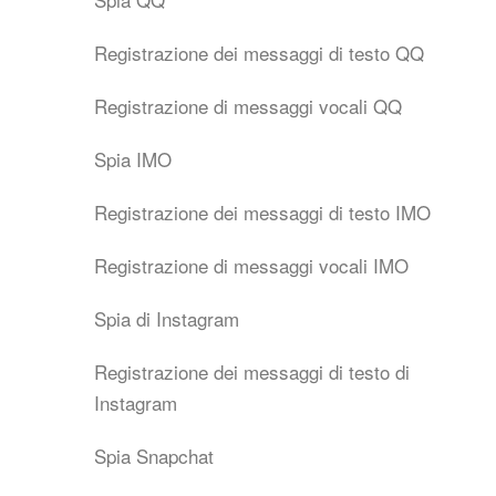
Registrazione dei messaggi di testo QQ
Registrazione di messaggi vocali QQ
Spia IMO
Registrazione dei messaggi di testo IMO
Registrazione di messaggi vocali IMO
Spia di Instagram
Registrazione dei messaggi di testo di
Instagram
Spia Snapchat