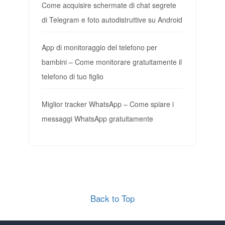
Come acquisire schermate di chat segrete
di Telegram e foto autodistruttive su Android
App di monitoraggio del telefono per
bambini – Come monitorare gratuitamente il
telefono di tuo figlio
Miglior tracker WhatsApp – Come spiare i
messaggi WhatsApp gratuitamente
Back to Top