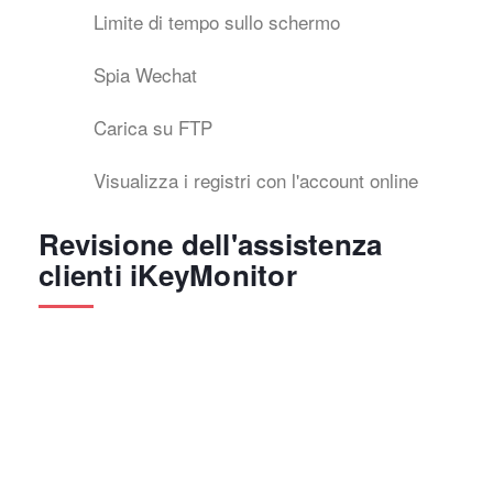
Limite di tempo sullo schermo
Spia Wechat
Carica su FTP
Visualizza i registri con l'account online
Revisione dell'assistenza
clienti iKeyMonitor