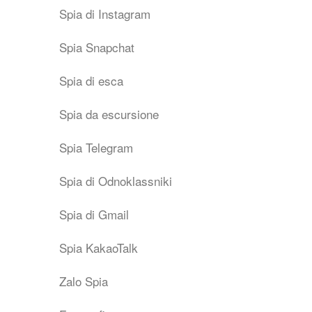
Spia di Instagram
Spia Snapchat
Spia di esca
Spia da escursione
Spia Telegram
Spia di Odnoklassniki
Spia di Gmail
Spia KakaoTalk
Zalo Spia