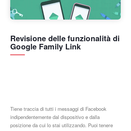
Revisione delle funzionalità di
Google Family Link
Tiene traccia di tutti i messaggi di Facebook
indipendentemente dal dispositivo e dalla
posizione da cui lo stai utilizzando. Puoi tenere