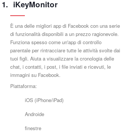
iKeyMonitor
È una delle migliori app di Facebook con una serie
di funzionalità disponibili a un prezzo ragionevole.
Funziona spesso come un'app di controllo
parentale per rintracciare tutte le attività svolte dai
tuoi figli. Aiuta a visualizzare la cronologia delle
chat, i contatti, i post, i file inviati e ricevuti, le
immagini su Facebook.
Piattaforma:
iOS (iPhone/iPad)
Androide
finestre