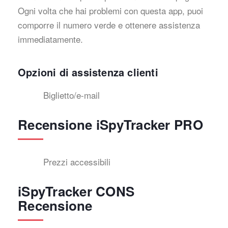
Ogni volta che hai problemi con questa app, puoi
comporre il numero verde e ottenere assistenza
immediatamente.
Opzioni di assistenza clienti
Biglietto/e-mail
Recensione iSpyTracker PRO
Prezzi accessibili
iSpyTracker CONS
Recensione