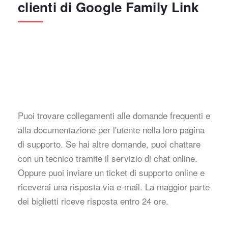
clienti di Google Family Link
Puoi trovare collegamenti alle domande frequenti e
alla documentazione per l'utente nella loro pagina
di supporto. Se hai altre domande, puoi chattare
con un tecnico tramite il servizio di chat online.
Oppure puoi inviare un ticket di supporto online e
riceverai una risposta via e-mail. La maggior parte
dei biglietti riceve risposta entro 24 ore.