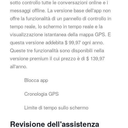
sotto controllo tutte le conversazioni online e i
messaggi offline. La versione base dell'app non
offre la funzionalità di un pannello di controllo in
tempo reale, lo schermo in tempo reale e la
visualizzazione istantanea della mappa GPS. E
questa versione addebita $ 99,97 ogni anno.
Queste tre funzionalità sono disponibili nella
versione premium il cui prezzo è di $ 139,97
all'anno.
Blocca app
Cronologia GPS
Limite di tempo sullo schermo
Revisione dell'assistenza