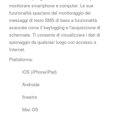
monitorare smartphone e computer. Le sue
funzionalità spaziano dal monitoraggio dei
messaggi di testo SMS di base a funzionalità
avanzate come il keylogging e l'acquisizione di
schermate. Ti consente di visualizzare i dati di
spionaggio da qualsiasi luogo con accesso a
Internet.
Piattaforma:
iOS (iPhone/iPad)
Androide
finestre
Mac OS