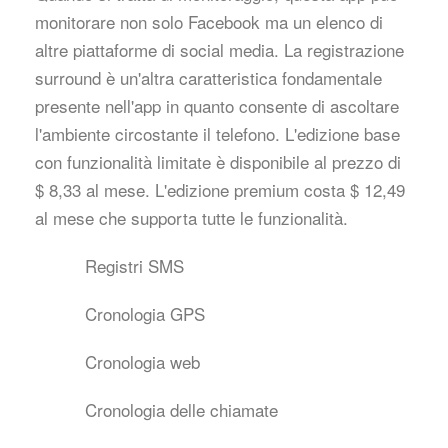
monitorare non solo Facebook ma un elenco di
altre piattaforme di social media. La registrazione
surround è un'altra caratteristica fondamentale
presente nell'app in quanto consente di ascoltare
l'ambiente circostante il telefono. L'edizione base
con funzionalità limitate è disponibile al prezzo di
$ 8,33 al mese. L'edizione premium costa $ 12,49
al mese che supporta tutte le funzionalità.
Registri SMS
Cronologia GPS
Cronologia web
Cronologia delle chiamate