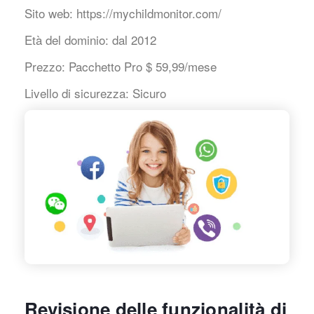
Sito web:
https://mychildmonitor.com/
Età del dominio:
dal 2012
Prezzo:
Pacchetto Pro $ 59,99/mese
Livello di sicurezza:
Sicuro
Revisione delle funzionalità di