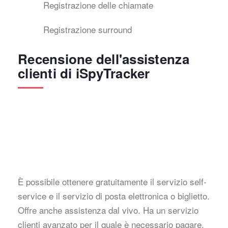
Registrazione delle chiamate
Registrazione surround
Recensione dell'assistenza
clienti di iSpyTracker
È possibile ottenere gratuitamente il servizio self-
service e il servizio di posta elettronica o biglietto.
Offre anche assistenza dal vivo. Ha un servizio
clienti avanzato per il quale è necessario pagare.