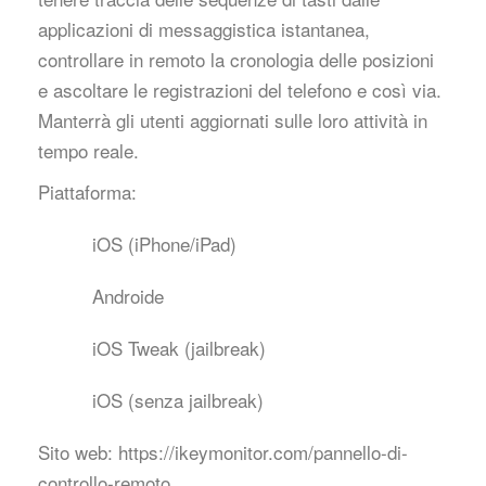
applicazioni di messaggistica istantanea,
controllare in remoto la cronologia delle posizioni
e ascoltare le registrazioni del telefono e così via.
Manterrà gli utenti aggiornati sulle loro attività in
tempo reale.
Piattaforma:
iOS (iPhone/iPad)
Androide
iOS Tweak (jailbreak)
iOS (senza jailbreak)
Sito web:
https://ikeymonitor.com/pannello-di-
controllo-remoto