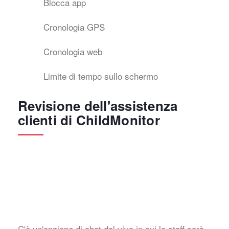
Blocca app
Cronologia GPS
Cronologia web
Limite di tempo sullo schermo
Revisione dell'assistenza
clienti di ChildMonitor
C'è un'opzione di chat dal vivo in cui lo staff sarà