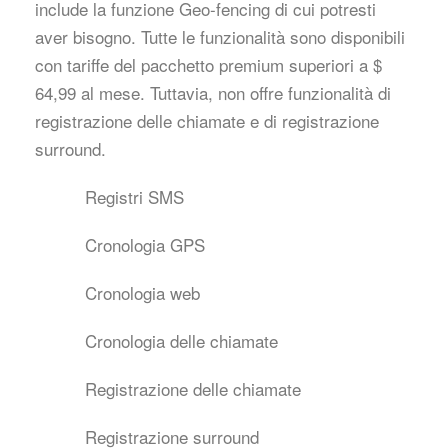
include la funzione Geo-fencing di cui potresti
aver bisogno. Tutte le funzionalità sono disponibili
con tariffe del pacchetto premium superiori a $
64,99 al mese. Tuttavia, non offre funzionalità di
registrazione delle chiamate e di registrazione
surround.
Registri SMS
Cronologia GPS
Cronologia web
Cronologia delle chiamate
Registrazione delle chiamate
Registrazione surround