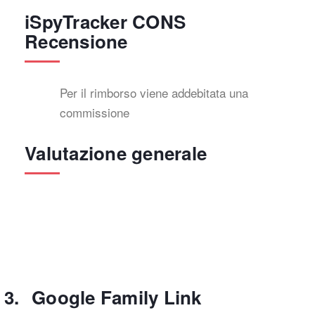
iSpyTracker CONS
Recensione
Per il rimborso viene addebitata una
commissione
Valutazione generale
Google Family Link