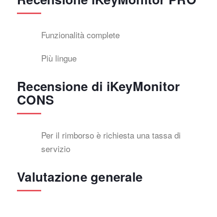
Funzionalità complete
Più lingue
Recensione di iKeyMonitor
CONS
Per il rimborso è richiesta una tassa di
servizio
Valutazione generale