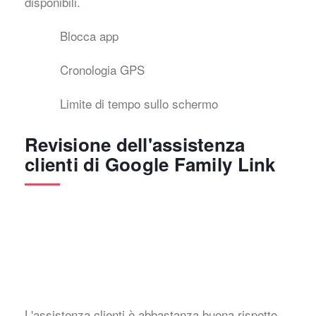
disponibili.
Blocca app
Cronologia GPS
Limite di tempo sullo schermo
Revisione dell'assistenza
clienti di Google Family Link
L'assistenza clienti è abbastanza buona rispetto