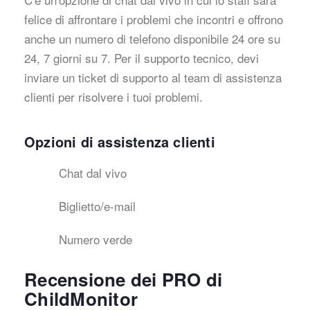
felice di affrontare i problemi che incontri e offrono
anche un numero di telefono disponibile 24 ore su
24, 7 giorni su 7. Per il supporto tecnico, devi
inviare un ticket di supporto al team di assistenza
clienti per risolvere i tuoi problemi.
Opzioni di assistenza clienti
Chat dal vivo
Biglietto/e-mail
Numero verde
Recensione dei PRO di
ChildMonitor