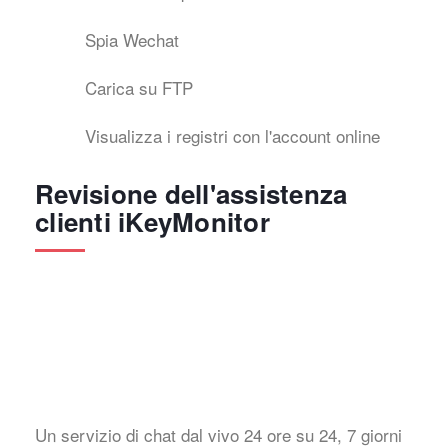
Spia Wechat
Carica su FTP
Visualizza i registri con l'account online
Revisione dell'assistenza
clienti iKeyMonitor
Un servizio di chat dal vivo 24 ore su 24, 7 giorni