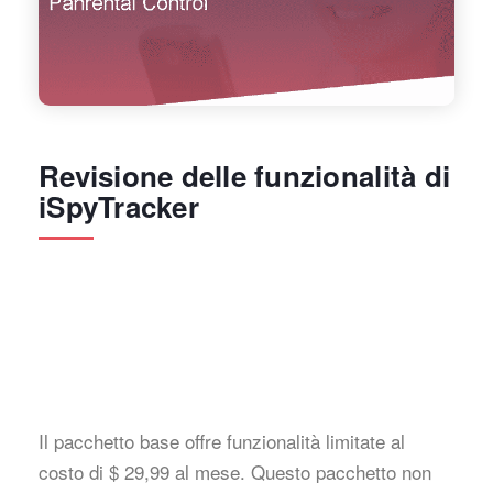
Revisione delle funzionalità di
iSpyTracker
Il pacchetto base offre funzionalità limitate al
costo di $ 29,99 al mese. Questo pacchetto non