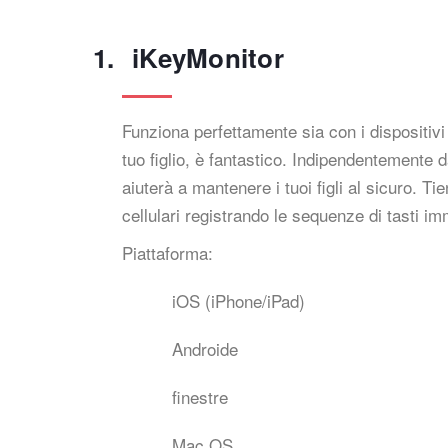
iKeyMonitor
Funziona perfettamente sia con i dispositivi
tuo figlio, è fantastico. Indipendentemente dal
aiuterà a mantenere i tuoi figli al sicuro. Ti
cellulari registrando le sequenze di tasti i
Piattaforma:
iOS (iPhone/iPad)
Androide
finestre
Mac OS