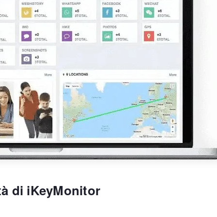
tà di iKeyMonitor