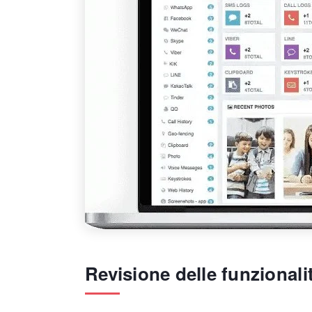
Revisione delle funzionali