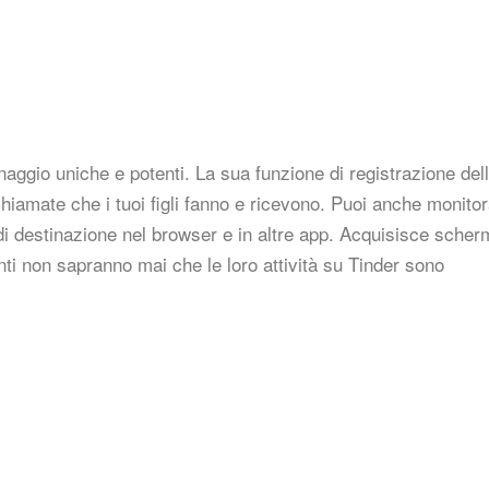
aggio uniche e potenti. La sua funzione di registrazione del
 chiamate che i tuoi figli fanno e ricevono. Puoi anche monito
o di destinazione nel browser e in altre app. Acquisisce scher
denti non sapranno mai che le loro attività su Tinder sono