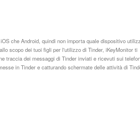
 iOS che Android, quindi non importa quale dispositivo utilizz
lo scopo dei tuoi figli per l'utilizzo di Tinder, iKeyMonitor ti
ene traccia dei messaggi di Tinder inviati e ricevuti sui telefon
mmesse in Tinder e catturando schermate delle attività di Tind