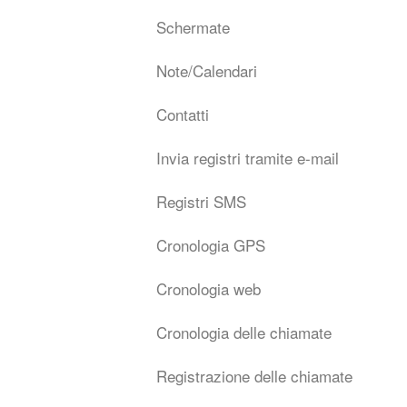
Schermate
Note/Calendari
Contatti
Invia registri tramite e-mail
Registri SMS
Cronologia GPS
Cronologia web
Cronologia delle chiamate
Registrazione delle chiamate