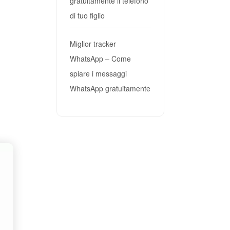
gratuitamente il telefono
di tuo figlio
Miglior tracker
WhatsApp – Come
spiare i messaggi
WhatsApp gratuitamente