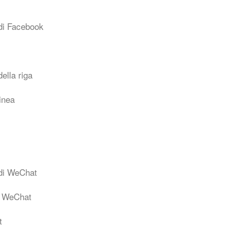
 di Facebook
ella riga
inea
 di WeChat
i WeChat
t