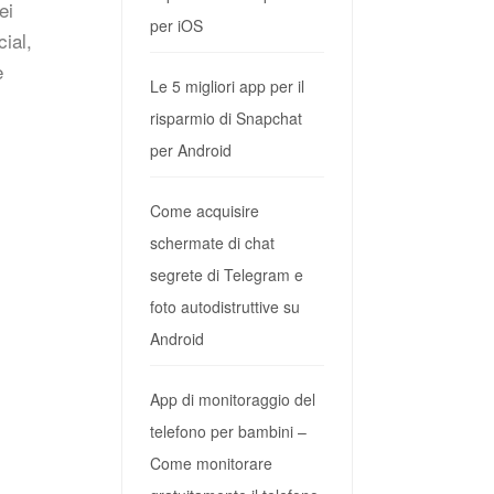
ei
per iOS
ial,
e
Le 5 migliori app per il
risparmio di Snapchat
per Android
Come acquisire
schermate di chat
segrete di Telegram e
foto autodistruttive su
Android
App di monitoraggio del
telefono per bambini –
Come monitorare