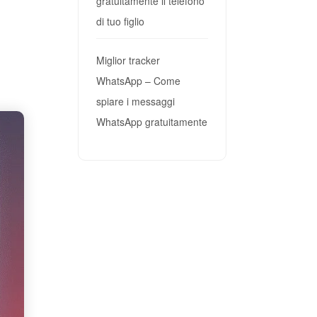
gratuitamente il telefono
di tuo figlio
Miglior tracker
WhatsApp – Come
spiare i messaggi
WhatsApp gratuitamente