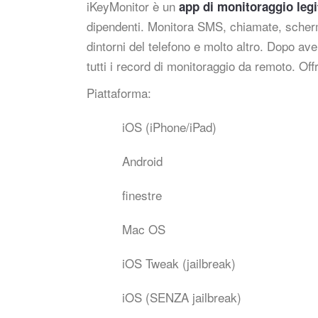
iKeyMonitor è un
app di monitoraggio legi
dipendenti. Monitora SMS, chiamate, scherm
dintorni del telefono e molto altro. Dopo ave
tutti i record di monitoraggio da remoto. Off
Piattaforma:
iOS (iPhone/iPad)
Android
finestre
Mac OS
iOS Tweak (jailbreak)
iOS (SENZA jailbreak)