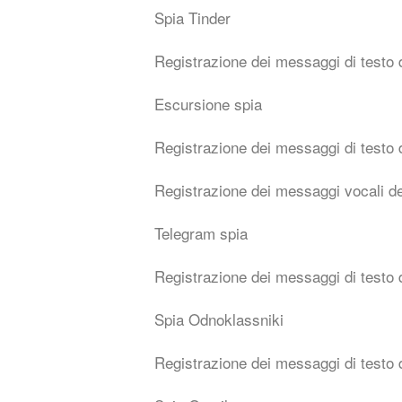
Spia Tinder
Registrazione dei messaggi di testo 
Escursione spia
Registrazione dei messaggi di testo 
Registrazione dei messaggi vocali de
Telegram spia
Registrazione dei messaggi di testo 
Spia Odnoklassniki
Registrazione dei messaggi di testo 