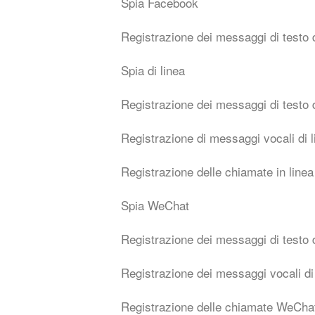
Spia Facebook
Registrazione dei messaggi di testo
Spia di linea
Registrazione dei messaggi di testo d
Registrazione di messaggi vocali di l
Registrazione delle chiamate in linea
Spia WeChat
Registrazione dei messaggi di testo
Registrazione dei messaggi vocali d
Registrazione delle chiamate WeCha